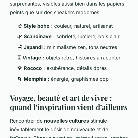
surprenantes, visibles aussi bien dans les papiers
peints que sur des sneakers modernes.
🎨
Style boho
: couleur, naturel, artisanat
🌿
Scandinave
: sobriété, lumière, bois clair
🪑
Japandi
: minimalisme zen, tons neutres
⏳
Vintage
: objets rétro, histoires à raconter
💎
Rococo
: exubérance, détails dorés
🌀
Memphis
: énergie, graphismes pop
Voyage, beauté et art de vivre :
quand l’inspiration vient d’ailleurs
Rencontrer de
nouvelles cultures
stimule
inévitablement le désir de nouveauté et de
fraîcheur. Chaque aventure, même fugace, ramène