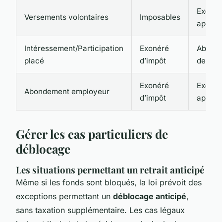
Exonér
Versements volontaires
Imposables
après 
Intéressement/Participation
Exonéré
Abatte
placé
d’impôt
de 10 
Exonéré
Exonér
Abondement employeur
d’impôt
après 
Gérer les cas particuliers de
déblocage
Les situations permettant un retrait anticipé
Même si les fonds sont bloqués, la loi prévoit des
exceptions permettant un
déblocage anticipé
,
sans taxation supplémentaire. Les cas légaux