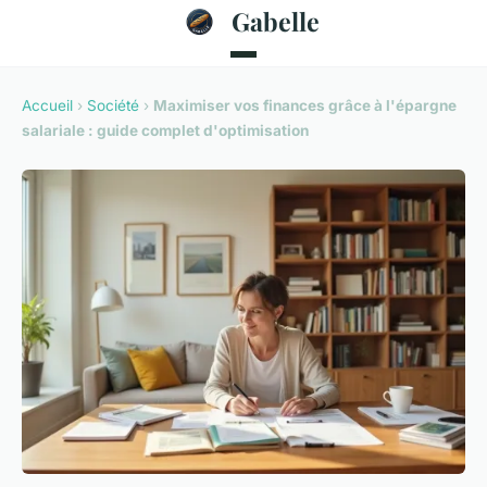
Gabelle
Accueil
›
Société
›
Maximiser vos finances grâce à l'épargne
salariale : guide complet d'optimisation